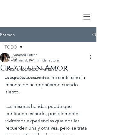
Entrada
TODO
Vanessa Ferrer
TODO
30 mar 2019
1 min de lectura
Crecer en Amor
Integrando Aprendizajes
Educación Consciente
Lo que cambia no es mi sentir sino la 
manera de acompañarme cuando 
siento.
Las mismas heridas puede que 
continúen estando, posiblemente 
viviremos experiencias que nos las 
recuerden una y otra vez, pero se trata 