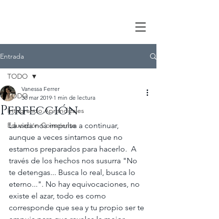
Entrada
TODO
Vanessa Ferrer
TODO
30 mar 2019
1 min de lectura
Perfección
Integrando Aprendizajes
Educación Consciente
La vida nos impulsa a continuar, 
aunque a veces sintamos que no 
estamos preparados para hacerlo.  A 
través de los hechos nos susurra "No 
te detengas... Busca lo real, busca lo 
eterno...". No hay equivocaciones, no 
existe el azar, todo es como 
corresponde que sea y tu propio ser te 