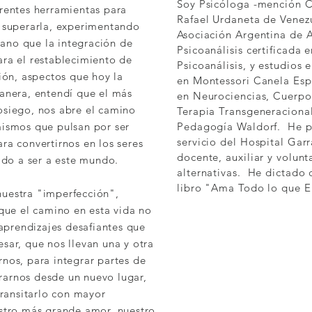
Soy Psicóloga -mención C
rentes herramientas para
Rafael Urdaneta de Venezu
y superarla, experimentando
Asociación Argentina de 
ano que la integración de
Psicoanálisis certificada
ra el restablecimiento de
Psicoanálisis, y estudios
ión, aspectos que hoy la
en Montessori Canela Es
anera, entendí que el más
en Neurociencias, Cuerp
osiego, nos abre el camino
Terapia Transgeneraciona
mismos que pulsan por ser
Pedagogía Waldorf. He p
servicio del Hospital Gar
ra convertirnos en los seres
docente, auxiliar y volunt
do a ser a este mundo.
alternativas. He dictado c
libro "Ama Todo lo que E
uestra "imperfección",
 que el camino en esta vida no
 aprendizajes desafiantes que
sar, que nos llevan una y otra
nos, para integrar partes de
arnos desde un nuevo lugar,
transitarlo con mayor
estro más grande amor, nuestro