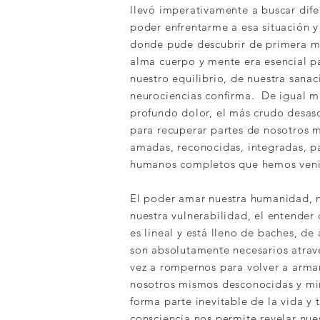
llevó imperativamente a buscar dife
poder enfrentarme a esa situación 
donde pude descubrir de primera m
alma cuerpo y mente era esencial pa
nuestro equilibrio, de nuestra sanac
neurociencias confirma. De igual m
profundo dolor, el más crudo desas
para recuperar partes de nosotros 
amadas, reconocidas, integradas, pa
humanos completos que hemos veni
El poder amar nuestra humanidad, n
nuestra vulnerabilidad, el entender
es lineal y está lleno de baches, de
son absolutamente necesarios atrave
vez a rompernos para volver a armar
nosotros mismos desconocidas y mir
forma parte inevitable de la vida y 
consciencia nos permite revelar nu