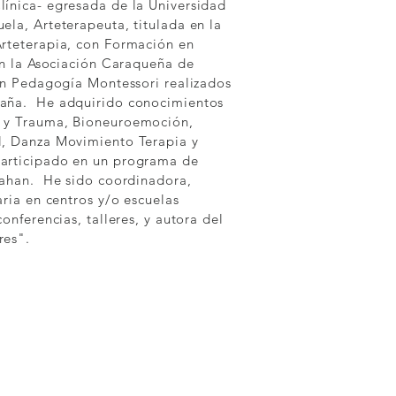
línica- egresada de la Universidad
ela, Arteterapeuta, titulada en la
Arteterapia, con Formación en
 en la Asociación Caraqueña de
 en Pedagogía Montessori realizados
paña. He adquirido conocimientos
o y Trauma, Bioneuroemoción,
l, Danza Movimiento Terapia y
articipado en un programa de
rahan. He sido coordinadora,
aria en centros y/o escuelas
onferencias, talleres, y autora del
res".